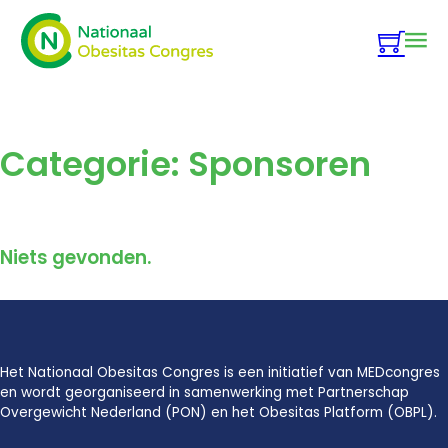
Categorie:
Sponsoren
Niets gevonden.
Het Nationaal Obesitas Congres is een initiatief van MEDcongres
en wordt georganiseerd in samenwerking met Partnerschap
Overgewicht Nederland (PON) en het Obesitas Platform (OBPL).