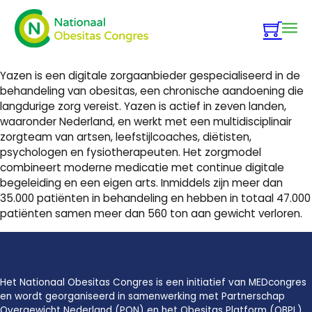
Yazen is een digitale zorgaanbieder gespecialiseerd in de
behandeling van obesitas, een chronische aandoening die
langdurige zorg vereist. Yazen is actief in zeven landen,
waaronder Nederland, en werkt met een multidisciplinair
zorgteam van artsen, leefstijlcoaches, diëtisten,
psychologen en fysiotherapeuten. Het zorgmodel
combineert moderne medicatie met continue digitale
begeleiding en een eigen arts. Inmiddels zijn meer dan
35.000 patiënten in behandeling en hebben in totaal 47.000
patiënten samen meer dan 560 ton aan gewicht verloren.
Het Nationaal Obesitas Congres is een initiatief van MEDcongres
en wordt georganiseerd in samenwerking met Partnerschap
Overgewicht Nederland (PON) en het Obesitas Platform (OBPL).